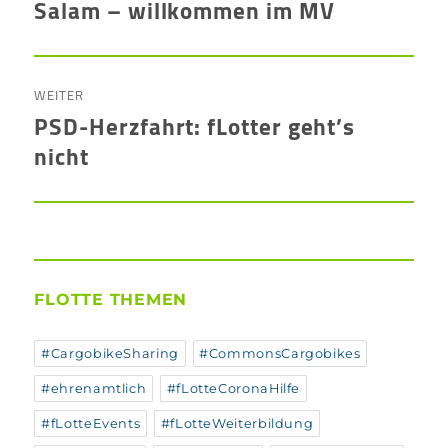
Salam – willkommen im MV
Vorheriger
Beitrag:
WEITER
PSD-Herzfahrt: fLotter geht’s
Nächster
nicht
Beitrag:
FLOTTE THEMEN
#CargobikeSharing
#CommonsCargobikes
#ehrenamtlich
#fLotteCoronaHilfe
#fLotteEvents
#fLotteWeiterbildung