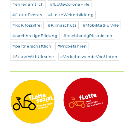
#ehrenamtlich
#fLotteCoronaHilfe
#fLotteEvents
#fLotteWeiterbildung
#KdK fossilfrei
#Klimaschutz
#MobilitätFürAlle
#nachhaltigeBildung
#nachhaltigPicknicken
#partnerschaftlich
#Probefahren
#StandWithUkraine
#VerkehrswendeVonUnten