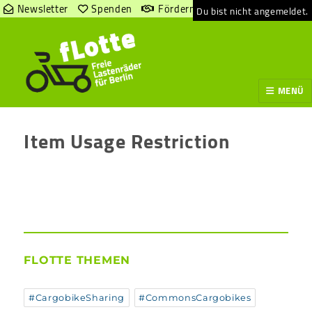
Newsletter
Spenden
Fördern
Du bist nicht angemeldet.
MENÜ
Item Usage Restriction
FLOTTE THEMEN
#CargobikeSharing
#CommonsCargobikes