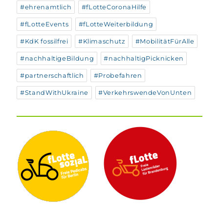
#ehrenamtlich
#fLotteCoronaHilfe
#fLotteEvents
#fLotteWeiterbildung
#KdK fossilfrei
#Klimaschutz
#MobilitätFürAlle
#nachhaltigeBildung
#nachhaltigPicknicken
#partnerschaftlich
#Probefahren
#StandWithUkraine
#VerkehrswendeVonUnten