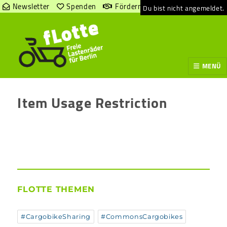
Newsletter
Spenden
Fördern
Du bist nicht angemeldet.
MENÜ
Item Usage Restriction
FLOTTE THEMEN
#CargobikeSharing
#CommonsCargobikes