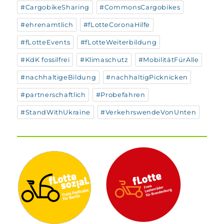
#CargobikeSharing
#CommonsCargobikes
#ehrenamtlich
#fLotteCoronaHilfe
#fLotteEvents
#fLotteWeiterbildung
#KdK fossilfrei
#Klimaschutz
#MobilitätFürAlle
#nachhaltigeBildung
#nachhaltigPicknicken
#partnerschaftlich
#Probefahren
#StandWithUkraine
#VerkehrswendeVonUnten