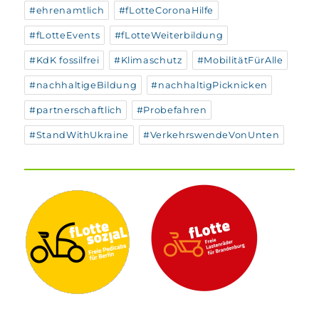
#ehrenamtlich
#fLotteCoronaHilfe
#fLotteEvents
#fLotteWeiterbildung
#KdK fossilfrei
#Klimaschutz
#MobilitätFürAlle
#nachhaltigeBildung
#nachhaltigPicknicken
#partnerschaftlich
#Probefahren
#StandWithUkraine
#VerkehrswendeVonUnten