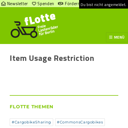
Newsletter
Spenden
Fördern
Du bist nicht angemeldet.
MENÜ
Item Usage Restriction
FLOTTE THEMEN
#CargobikeSharing
#CommonsCargobikes