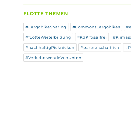
FLOTTE THEMEN
#CargobikeSharing
#CommonsCargobikes
#e
#fLotteWeiterbildung
#KdK fossilfrei
#Klimas
#nachhaltigPicknicken
#partnerschaftlich
#P
#VerkehrswendeVonUnten