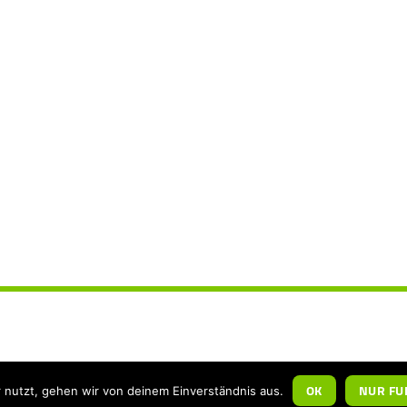
OK
NUR FU
 nutzt, gehen wir von deinem Einverständnis aus.