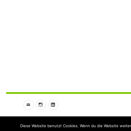
Email
Instagram
LinkedIn
powered by Commons Booking
Diese Website benutzt Cookies. Wenn du die Website weiter