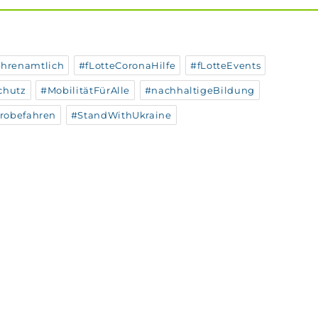
hrenamtlich
#fLotteCoronaHilfe
#fLotteEvents
chutz
#MobilitätFürAlle
#nachhaltigeBildung
robefahren
#StandWithUkraine