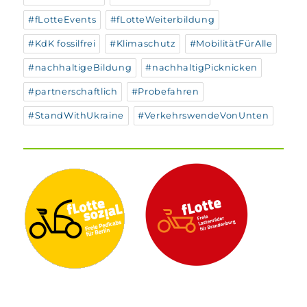
#fLotteEvents
#fLotteWeiterbildung
#KdK fossilfrei
#Klimaschutz
#MobilitätFürAlle
#nachhaltigeBildung
#nachhaltigPicknicken
#partnerschaftlich
#Probefahren
#StandWithUkraine
#VerkehrswendeVonUnten