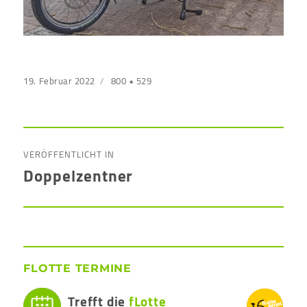
Veröffentlicht
19. Februar 2022
Originalgröße
800 × 529
am
Beitragsnavigation
VERÖFFENTLICHT IN
Doppelzentner
FLOTTE TERMINE
Trefft die
fLotte