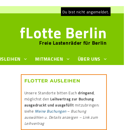
Du bist nicht angemeldet.
fLotte Berlin
Freie Lastenräder für Berlin
USLEIHEN
MITMACHEN
ÜBER UNS
FLOTTER AUSLEIHEN
Unsere Standorte bitten Euch
dringend
,
möglichst den
Leihvertrag zur Buchung
ausgedruckt und ausgefüllt
mitzubringen:
siehe
Meine Buchungen
–
Buchung
auswählen u. Details anzeigen – Link zum
Leihvertrag