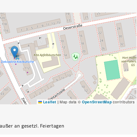
Leaflet
|
Map data ©
OpenStreetMap
contributors
			Mo-Fr 9:00-16:00, Sa 9:00-13:00, außer an gesetzl. Feiertagen				