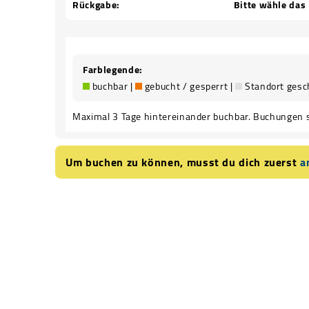
Rückgabe:
Bitte wähle das
Farblegende:
buchbar |
gebucht / gesperrt |
Standort gesc
Maximal 3 Tage hintereinander buchbar. Buchungen 
Um buchen zu können, musst du dich zuerst
a