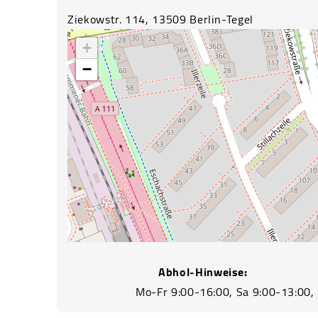
Ziekowstr. 114, 13509 Berlin-Tegel
+
−
Abhol-Hinweise: