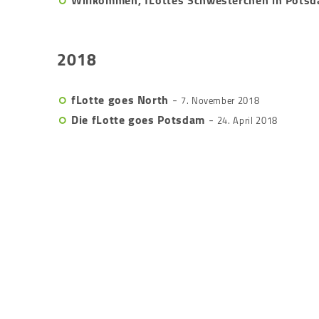
Willkommen, fLottes Schwesterchen in Pots
2018
fLotte goes North
-
7. November 2018
Die fLotte goes Potsdam
-
24. April 2018