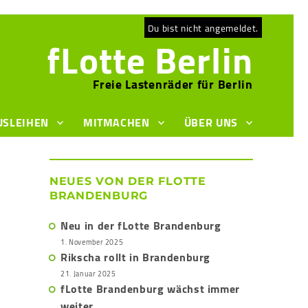
Du bist nicht angemeldet.
fLotte Berlin
Freie Lastenräder für Berlin
USLEIHEN
MITMACHEN
ÜBER UNS
NEUES VON DER FLOTTE
BRANDENBURG
Neu in der fLotte Brandenburg
1. November 2025
Rikscha rollt in Brandenburg
21. Januar 2025
fLotte Brandenburg wächst immer
weiter