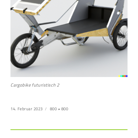
Cargobike futuristisch 2
Veröffentlicht
14. Februar 2023
Originalgröße
800 × 800
am
Beitragsnavigation