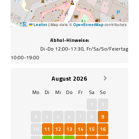
Leaflet
|
Map data ©
OpenStreetMap
contributors
Abhol-Hinweise:
			Di-Do 12:00-17:30, Fr/Sa/So/Feiertag 
10:00-19:00				
August
2026
Mo
Di
Mi
Do
Fr
Sa
So
1
2
3
4
5
6
7
8
9
10
11
12
13
14
15
16