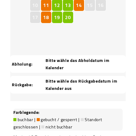
10
11
12
13
14
15
16
17
18
19
20
Bitte wähle das Abholdatum im
Abholung:
Kalender
Bitte wähle das Rückgabedatum im
Rückgabe:
Kalender aus
Farblegende:
buchbar |
gebucht / gesperrt |
Standort
geschlossen |
nicht buchbar