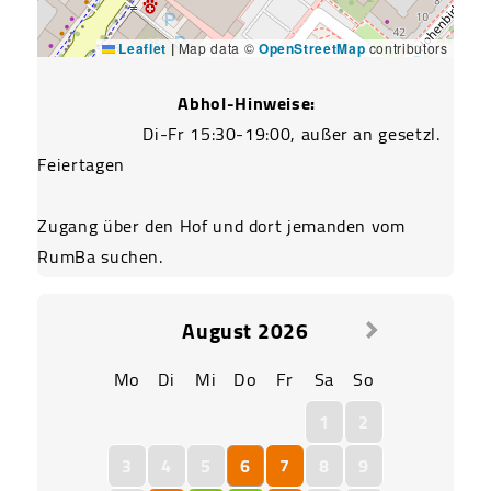
Leaflet
|
Map data ©
OpenStreetMap
contributors
Abhol-Hinweise:
			Di-Fr 15:30-19:00, außer an gesetzl. 
Feiertagen
Zugang über den Hof und dort jemanden vom 
RumBa suchen.				
August
2026
Mo
Di
Mi
Do
Fr
Sa
So
1
2
3
4
5
6
7
8
9