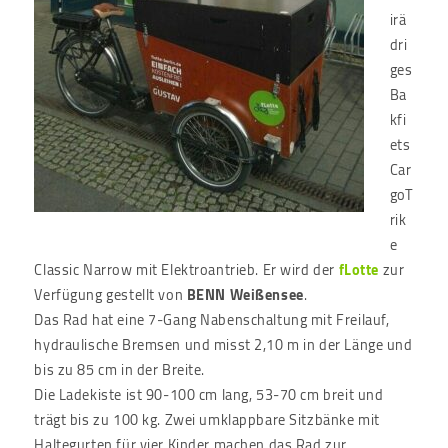
irä
dri
ges
Ba
kfi
ets
Car
goT
rik
e
Classic Narrow mit Elektroantrieb. Er wird der
fLotte
zur
Verfügung gestellt von
BENN Weißensee
.
Das Rad hat eine 7-Gang Nabenschaltung mit Freilauf,
hydraulische Bremsen und misst 2,10 m in der Länge und
bis zu 85 cm in der Breite.
Die Ladekiste ist 90-100 cm lang, 53-70 cm breit und
trägt bis zu 100 kg. Zwei umklappbare Sitzbänke mit
Haltegurten für vier Kinder machen das Rad zur