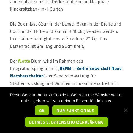
abnehmbaren festen Deckel und eine umklappbare
Kindersitzbank inkl. Gurten.
Die Box misst 82cm in der Länge, 67cm in der Breite und
60cm in der Höhe und kann mit 100kg beladen werden.
Inkl. Fahrer beträgt die max. Zuladung 200kg. Das
Lastenrad ist 2m lang und 95cm breit.
Der
fLotte
Blumi wird im Rahmen des
Integrationsprogramms „
BENN – Berlin Entwickelt Neue
Nachbarschaften
“ der Senatsverwaltung für
Stadtentwicklung und Wohnen in Zusammenarbeit mit
dem Bezirk Marzahn-Hellersdorf bereitgestellt.
Diese Website benutzt Cookies. Wenn du die Website weiter
nutzt, gehen wir von deinem Einverständnis aus.
Blumi ist leider nicht mehr über die fLotte ausleihbar.
OK
NUR FUNKTIONALE
DETAILS S. DATENSCHUTZERKLÄRUNG