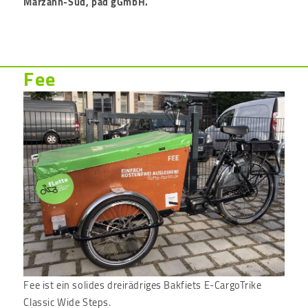
Marzahn-Süd, pad gGmbH.
Fee
Fee ist ein solides dreirädriges Bakfiets E-CargoTrike
Classic Wide Steps.