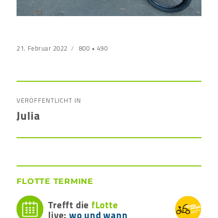
Veröffentlicht
21. Februar 2022
Originalgröße
800 × 490
am
Beitragsnavigation
VERÖFFENTLICHT IN
Julia
FLOTTE TERMINE
Trefft die
fLotte
live:
wo und wann