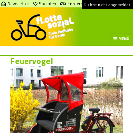
Newsletter
Spenden
Fördern
Du bist nicht angemeldet.
MENÜ
Feuervogel