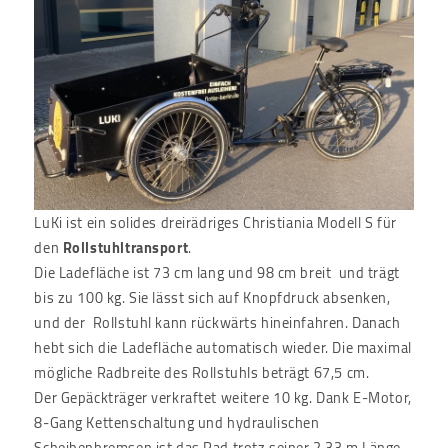
LuKi ist ein solides dreirädriges Christiania Modell S für
den
Rollstuhltransport
.
Die Ladefläche ist 73 cm lang und 98 cm breit und trägt
bis zu 100 kg. Sie lässt sich auf Knopfdruck absenken,
und der Rollstuhl kann rückwärts hineinfahren. Danach
hebt sich die Ladefläche automatisch wieder. Die maximal
mögliche Radbreite des Rollstuhls beträgt 67,5 cm.
Der Gepäckträger verkraftet weitere 10 kg. Dank E-Motor,
8-Gang Kettenschaltung und hydraulischen
Scheibenbremsen ist das Rad trotz seiner 2,33 m Länge